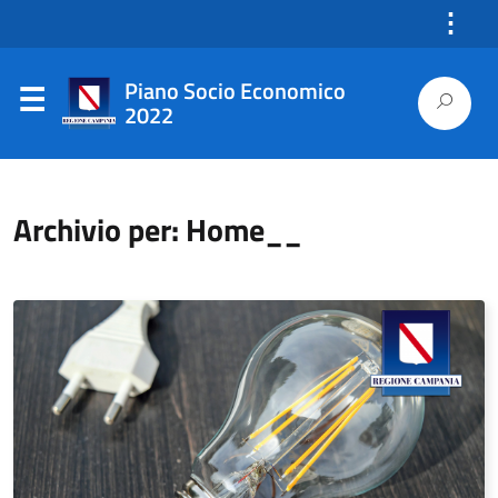
⋮
Piano Socio Economico
2022
Archivio per: Home__